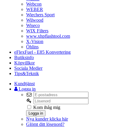
Webcon
WEBER
Wiechers Sport
Wilwood
Wiseco
WIX Filters
www.xhpflashtool.com
X-Vision
Öhlins
eFlexFuel - E85 Konvertering
Butiksinfo
Köpvillkor
Sociala Medier
Tips&Teknik
Kundtjänst
Logga in
Kom ihåg mig
Logga in
Nya kunder klicka här
Glömt ditt lösenord?