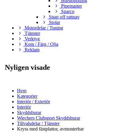
Burstoppning
Pipemaster
Sparco
Snap off rattnav
Stolar
Motordelar / Tuning
Tjänster
Verktyg
Kem / Färg / Olja
Reklam
Nyligen visade
Hem
Kategorier
Interiör / Exteriör
Interiör
Skyddsburar
Wiechers Clubsport Skyddsburar
Tillvalsdelar / Tjänster
Kryss med fästplattor, avmonterbar