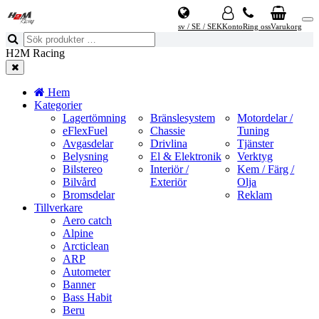
sv / SE / SEK
Konto
Ring oss
Varukorg
H2M Racing
Hem
Kategorier
Lagertömning
Bränslesystem
Motordelar /
eFlexFuel
Chassie
Tuning
Avgasdelar
Drivlina
Tjänster
Belysning
El & Elektronik
Verktyg
Bilstereo
Interiör /
Kem / Färg /
Bilvård
Exteriör
Olja
Bromsdelar
Reklam
Tillverkare
Aero catch
Alpine
Arcticlean
ARP
Autometer
Banner
Bass Habit
Beru