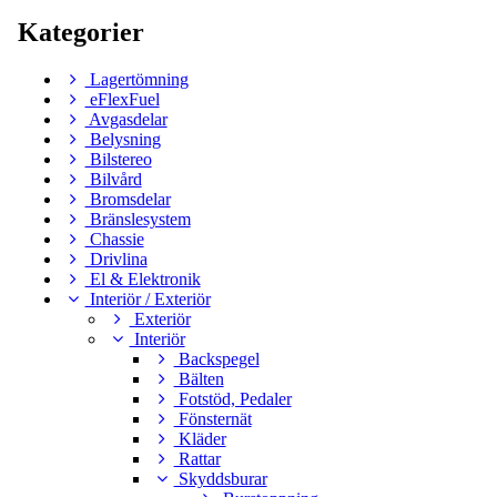
Kategorier
Lagertömning
eFlexFuel
Avgasdelar
Belysning
Bilstereo
Bilvård
Bromsdelar
Bränslesystem
Chassie
Drivlina
El & Elektronik
Interiör / Exteriör
Exteriör
Interiör
Backspegel
Bälten
Fotstöd, Pedaler
Fönsternät
Kläder
Rattar
Skyddsburar