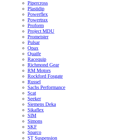
Pipercross
Plastidip
Powerflex
Powertrax
Proform
Project MDU
Promeister
Pulsar
Qpax
Quaife
Racequip
Richmond Gear
RM Motors
Rockford Fosgate
Russel
Sachs Performance
Scat
Seeker
Siemens Deka
Sikaflex
SIM
Simons
SKF
Sparco
ST Suspension