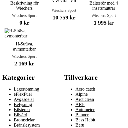
VW Golf VII
Beskrivning rör
Bältesrör med 4
Wiechers
insatsmuttrar
Wiechers Sport
Wiechers Sport
Wiechers Sport
10 759 kr
0 kr
1 995 kr
H-Sträva,
avmonterbar
Wiechers Sport
2 169 kr
Kategorier
Tillverkare
Lagertömning
Aero catch
eFlexFuel
Alpine
Avgasdelar
Arcticlean
Belysning
ARP
Bilstereo
Autometer
Bilvård
Banner
Bromsdelar
Bass Habit
Bränslesystem
Beru