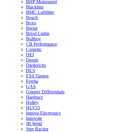
BHP Motorsport
Blackline
BMC Luftfilter
Bosch
Boxo
Bremi
Briod Lights
Bullboy
CB Performance
Cometic
DEI
Derale
Diederichs
DLS
ESS Tuning
Ferrita
GAS
Gripper Differentials
Hardrace
Holley
HUCO
Innova Electronics
Innovate
JB Weld
Joes Racing