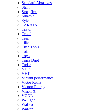
Standard Abrasives
Stant
Stongflex
Summit
Sytec
TAKATA
Taylor
Teboil
Tesa
Tilton
Titan Tools
Total
Toyo
Trans Dapt
Tudor
VDO
VHT
Vibrant performance
Victor Reinz
Victron Energy
Vision X
VOOL
W-Light
Walbro
Walker