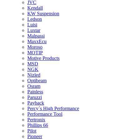
JVC
Kendall
KW Suspension
Ledson
Luisi
Luxtar
Malpassi
MaxxEcu
Moroso
MOTIP
Motive Products
MSD
NGK
Nizled
Optibeam
Osram
Painless
Paruzzi
Payback
Percy´s High Performance
Performance Tool
Pertronix
Phillips 66
Pilot
Pioneer