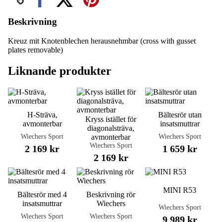
Beskrivning
Kreuz mit Knotenblechen herausnehmbar (cross with gusset
plates removable)
Liknande produkter
H-Sträva,
Bältesrör utan
Kryss istället för
avmonterbar
insatsmuttrar
diagonalsträva,
Wiechers Sport
Wiechers Sport
avmonterbar
Wiechers Sport
2 169 kr
1 659 kr
2 169 kr
MINI R53
Bältesrör med 4
Beskrivning rör
insatsmuttrar
Wiechers
Wiechers Sport
Wiechers Sport
Wiechers Sport
9 989 kr