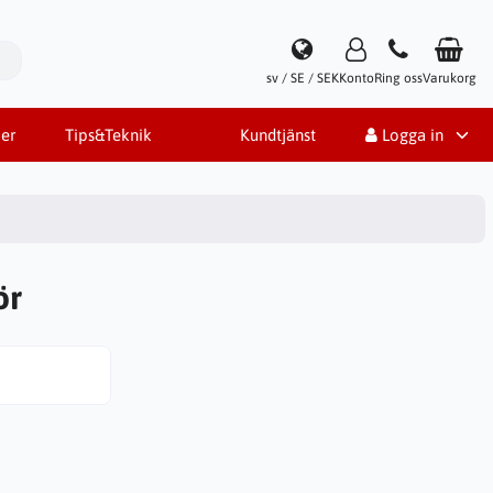
sv / SE / SEK
Konto
Ring oss
Varukorg
er
Tips&Teknik
Kundtjänst
Logga in
ör