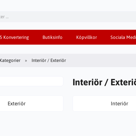
85 Konvertering
Butiksinfo
Köpvillkor
Sociala Medi
Kategorier
Interiör / Exteriör
Interiör / Exteri
Exteriör
Interiör