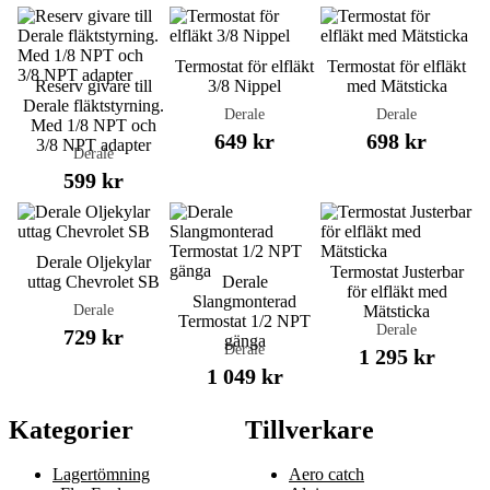
Termostat för elfläkt
Termostat för elfläkt
Reserv givare till
3/8 Nippel
med Mätsticka
Derale fläktstyrning.
Derale
Derale
Med 1/8 NPT och
649 kr
698 kr
3/8 NPT adapter
Derale
599 kr
Derale Oljekylar
Termostat Justerbar
uttag Chevrolet SB
Derale
för elfläkt med
Slangmonterad
Derale
Mätsticka
Termostat 1/2 NPT
Derale
729 kr
gänga
Derale
1 295 kr
1 049 kr
Kategorier
Tillverkare
Lagertömning
Aero catch