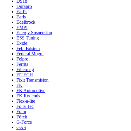
DS18
Durapro
Earl´s
Earls
Edelbrock
EMPI
Energy Suspension
ESS Tuning
Exide
Febi Bilstein
Federal Mogul
Felpro
Ferrita
Filtermag
FITECH
Fixit Transmision
FK
FK Automotive
FK Rodends
Flex-a-lite
Folia Tec
Fram
Förch
G-Force
GAS