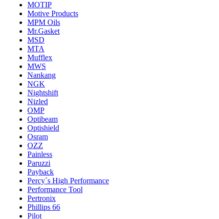
MOTIP
Motive Products
MPM Oils
Mr.Gasket
MSD
MTA
Mufflex
MWS
Nankang
NGK
Nightshift
Nizled
OMP
Optibeam
Optishield
Osram
OZZ
Painless
Paruzzi
Payback
Percy´s High Performance
Performance Tool
Pertronix
Phillips 66
Pilot