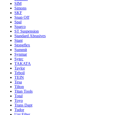
SIM
Simons
SKF
Snap Off
Spal
Sparco
ST Suspension
Standard Abrasives
Stant
Stongflex
Summit
Synmar
Sytec
TAKATA
Taylor
Teboil
TEIN
Tesa
Tilton
Titan Tools
Total
Toyo
Trans Dapt
Tudor
Uni Filter