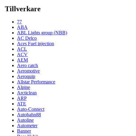
Tillverkare
77
ABA
ABL Lights group (NBB)
AC Delco
Aces Fuel injection
ACL
ACV
AEM
Aero catch
Aeromotive
Aeroquip
Allstar Performance
Alpine
Arcticlean
ARP
ATE
Auto-Connect
Autobahn88
Autoline
Autometer
Banner