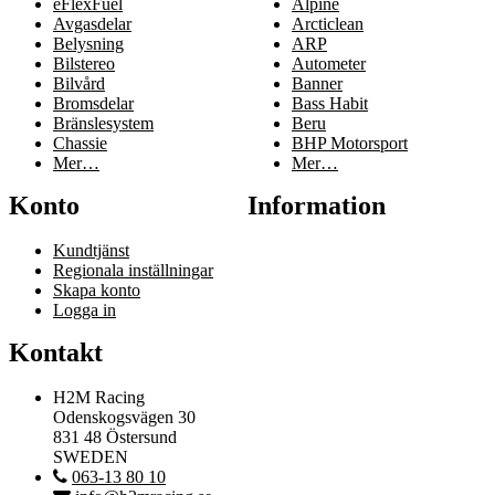
eFlexFuel
Alpine
Avgasdelar
Arcticlean
Belysning
ARP
Bilstereo
Autometer
Bilvård
Banner
Bromsdelar
Bass Habit
Bränslesystem
Beru
Chassie
BHP Motorsport
Mer…
Mer…
Konto
Information
Kundtjänst
Regionala inställningar
Skapa konto
Logga in
Kontakt
H2M Racing
Odenskogsvägen 30
831 48 Östersund
SWEDEN
063-13 80 10