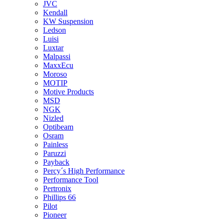
JVC
Kendall
KW Suspension
Ledson
Luisi
Luxtar
Malpassi
MaxxEcu
Moroso
MOTIP
Motive Products
MSD
NGK
Nizled
Optibeam
Osram
Painless
Paruzzi
Payback
Percy´s High Performance
Performance Tool
Pertronix
Phillips 66
Pilot
Pioneer