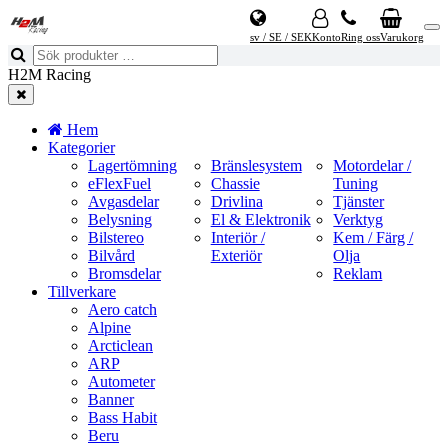
sv / SE / SEK
Konto
Ring oss
Varukorg
H2M Racing
Hem
Kategorier
Lagertömning
Bränslesystem
Motordelar /
eFlexFuel
Chassie
Tuning
Avgasdelar
Drivlina
Tjänster
Belysning
El & Elektronik
Verktyg
Bilstereo
Interiör /
Kem / Färg /
Bilvård
Exteriör
Olja
Bromsdelar
Reklam
Tillverkare
Aero catch
Alpine
Arcticlean
ARP
Autometer
Banner
Bass Habit
Beru