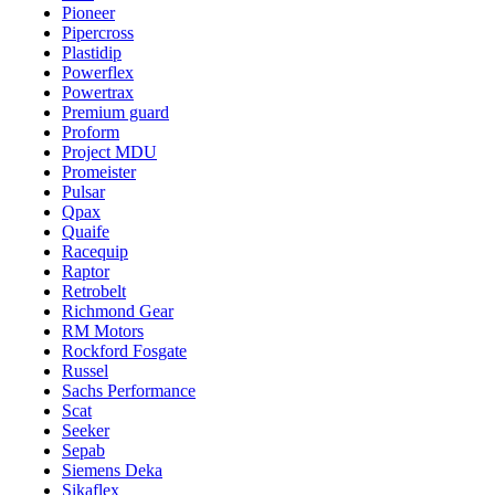
Pioneer
Pipercross
Plastidip
Powerflex
Powertrax
Premium guard
Proform
Project MDU
Promeister
Pulsar
Qpax
Quaife
Racequip
Raptor
Retrobelt
Richmond Gear
RM Motors
Rockford Fosgate
Russel
Sachs Performance
Scat
Seeker
Sepab
Siemens Deka
Sikaflex