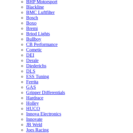
BHP Motorsport
Blackline
BMC Luftfilter
Bosch
Boxo
Bremi
Briod Lights
Bullboy
CB Performance
Cometic
DEI
Derale
Diederichs
DLS
ESS Tuning
Ferrita
GAS
Gripper Differentials
Hardrace
Holley
HUCO
Innova Electronics
Innovate
JB Weld
Joes Racing