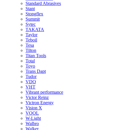
Standard Abrasives
Stant
Stongflex
Summit
Sytec
TAKATA
Taylor
Teboil
Tesa
Tilton
Titan Tools
Total
Toyo
Trans Dapt
Tudor
VDO
VHT
Vibrant performance
Victor Reinz
Victron Energy
Vision X
VOOL
W-Light
Walbro
Walker