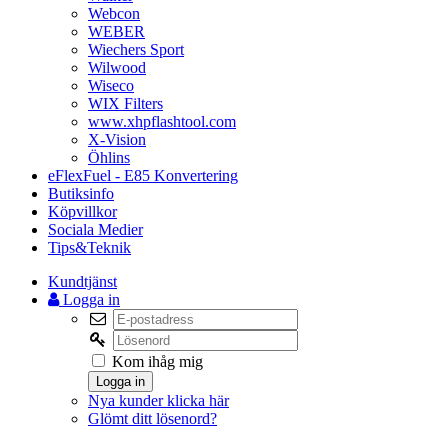
Webcon
WEBER
Wiechers Sport
Wilwood
Wiseco
WIX Filters
www.xhpflashtool.com
X-Vision
Öhlins
eFlexFuel - E85 Konvertering
Butiksinfo
Köpvillkor
Sociala Medier
Tips&Teknik
Kundtjänst
Logga in
Kom ihåg mig
Logga in
Nya kunder klicka här
Glömt ditt lösenord?