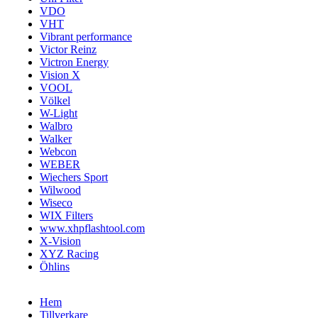
VDO
VHT
Vibrant performance
Victor Reinz
Victron Energy
Vision X
VOOL
Völkel
W-Light
Walbro
Walker
Webcon
WEBER
Wiechers Sport
Wilwood
Wiseco
WIX Filters
www.xhpflashtool.com
X-Vision
XYZ Racing
Öhlins
Hem
Tillverkare