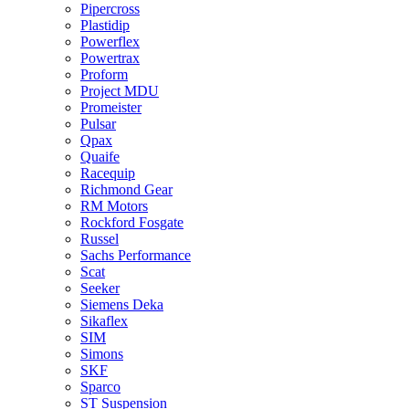
Pipercross
Plastidip
Powerflex
Powertrax
Proform
Project MDU
Promeister
Pulsar
Qpax
Quaife
Racequip
Richmond Gear
RM Motors
Rockford Fosgate
Russel
Sachs Performance
Scat
Seeker
Siemens Deka
Sikaflex
SIM
Simons
SKF
Sparco
ST Suspension