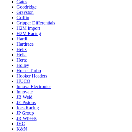
Gates
Goodridge
Grayston
Griffin
Gripper Differentials
H2M Import
H2M Racing
Hardi
Hardrace
Helix
Hella
Hertz
Holley
Holset Turbo
Hooker Headers
HUCO
Innova Electronics
Innovate
JB Weld
JE Pistons
Joes Racing
JP Group
JR Wheels
JVC
K&N