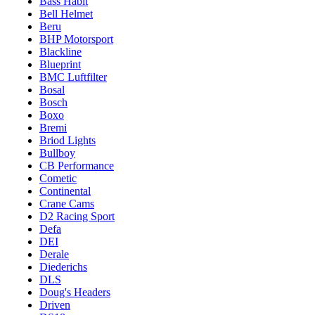
Bass Habit
Bell Helmet
Beru
BHP Motorsport
Blackline
Blueprint
BMC Luftfilter
Bosal
Bosch
Boxo
Bremi
Briod Lights
Bullboy
CB Performance
Cometic
Continental
Crane Cams
D2 Racing Sport
Defa
DEI
Derale
Diederichs
DLS
Doug's Headers
Driven