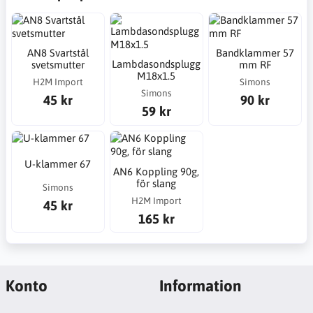
AN8 Svartstål
Bandklammer 57
Lambdasondsplugg
svetsmutter
mm RF
M18x1.5
H2M Import
Simons
Simons
45 kr
90 kr
59 kr
U-klammer 67
AN6 Koppling 90g,
för slang
Simons
H2M Import
45 kr
165 kr
Konto
Information