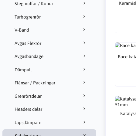
Keramisk
Stegmuffar / Konor
Turbogrenrör
V-Band
Avgas Flexrör
Avgasbandage
Race kata
Dämpull
Flänsar / Packningar
Grenrörsdelar
Headers delar
Katalys
Japsdämpare
Katalysatorer