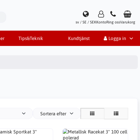
sv / SE / SEK
Konto
Ring oss
Varukorg
er
Tips&Teknik
Kundtjänst
Logga in
Sortera efter