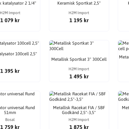
 katalysator 2 1/4"
Keramisk Sportkat 2,5"
H2M Import
H2M Import
1 079 kr
1 195 kr
lysator 100cell 2,5"
Metal
Metallisk Sportkat 3" 300Cell
H2M Import
1 395 kr
1 495 kr
ator universal Rund
Metallisk Racekat FIA / SBF
Met
51mm
Godkänd 2,5"-3,5"
Bosal
H2M Import
1 759 kr
1 875 kr