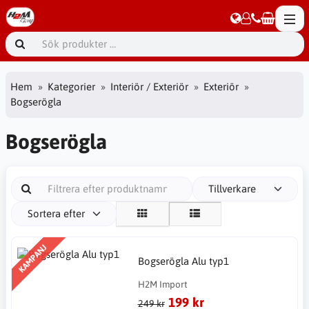
Hem
Kategorier
Interiör / Exteriör
Exteriör
Bogserögla
Bogserögla
Tillverkare
Sortera efter
KAMPANJ
Bogserögla Alu typ1
H2M Import
199 kr
249 kr