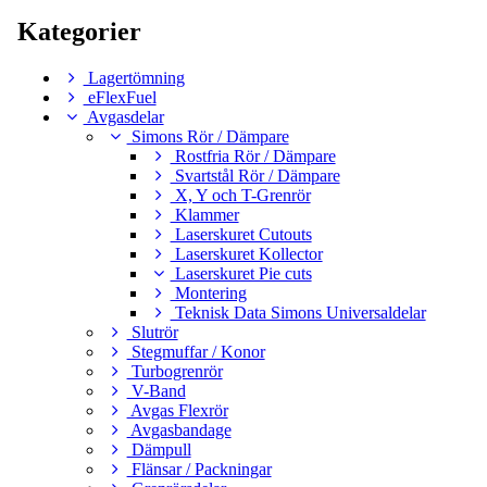
Kategorier
Lagertömning
eFlexFuel
Avgasdelar
Simons Rör / Dämpare
Rostfria Rör / Dämpare
Svartstål Rör / Dämpare
X, Y och T-Grenrör
Klammer
Laserskuret Cutouts
Laserskuret Kollector
Laserskuret Pie cuts
Montering
Teknisk Data Simons Universaldelar
Slutrör
Stegmuffar / Konor
Turbogrenrör
V-Band
Avgas Flexrör
Avgasbandage
Dämpull
Flänsar / Packningar