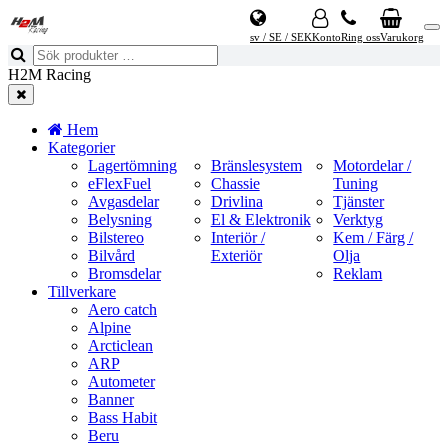
sv / SE / SEK
Konto
Ring oss
Varukorg
H2M Racing
Hem
Kategorier
Lagertömning
Bränslesystem
Motordelar /
eFlexFuel
Chassie
Tuning
Avgasdelar
Drivlina
Tjänster
Belysning
El & Elektronik
Verktyg
Bilstereo
Interiör /
Kem / Färg /
Bilvård
Exteriör
Olja
Bromsdelar
Reklam
Tillverkare
Aero catch
Alpine
Arcticlean
ARP
Autometer
Banner
Bass Habit
Beru