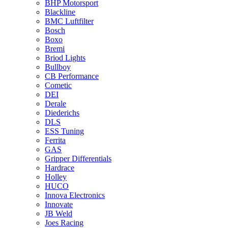
BHP Motorsport
Blackline
BMC Luftfilter
Bosch
Boxo
Bremi
Briod Lights
Bullboy
CB Performance
Cometic
DEI
Derale
Diederichs
DLS
ESS Tuning
Ferrita
GAS
Gripper Differentials
Hardrace
Holley
HUCO
Innova Electronics
Innovate
JB Weld
Joes Racing