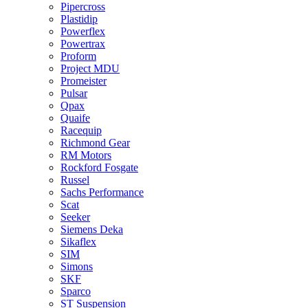
Pipercross
Plastidip
Powerflex
Powertrax
Proform
Project MDU
Promeister
Pulsar
Qpax
Quaife
Racequip
Richmond Gear
RM Motors
Rockford Fosgate
Russel
Sachs Performance
Scat
Seeker
Siemens Deka
Sikaflex
SIM
Simons
SKF
Sparco
ST Suspension