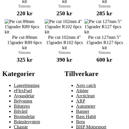
kit
kit
kit
Simons
Simons
Simons
220 kr
250 kr
285 kr
Pie cut 89mm
Pie cut 102mm 4"
Pie cut 127mm 5"
15grader R89 6pcs
15grader R102 6pcs
15grader R127 6pcs
kit
kit
kit
Simons
Simons
Simons
325 kr
390 kr
600 kr
Kategorier
Tillverkare
Lagertömning
Aero catch
eFlexFuel
Alpine
Avgasdelar
Arcticlean
Belysning
ARP
Bilstereo
Autometer
Bilvård
Banner
Bromsdelar
Bass Habit
Bränslesystem
Beru
Chassie
BHP Motorsport