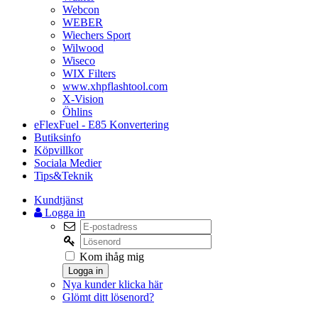
Webcon
WEBER
Wiechers Sport
Wilwood
Wiseco
WIX Filters
www.xhpflashtool.com
X-Vision
Öhlins
eFlexFuel - E85 Konvertering
Butiksinfo
Köpvillkor
Sociala Medier
Tips&Teknik
Kundtjänst
Logga in
Kom ihåg mig
Logga in
Nya kunder klicka här
Glömt ditt lösenord?