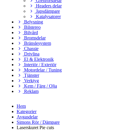
Grenrörsdelar
Headers delar
Japsdämpare
Katalysatorer
Belysning
Bilstereo
Bilvård
Bromsdelar
Bränslesystem
Chassie
Drivlina
El & Elektronik
Interiör / Exteriör
Motordelar / Tuning
Tjänster
Verktyg
Kem / Färg / Olja
Reklam
Hem
Kategorier
Avgasdelar
Simons Rör / Dämpare
Laserskuret Pie cuts