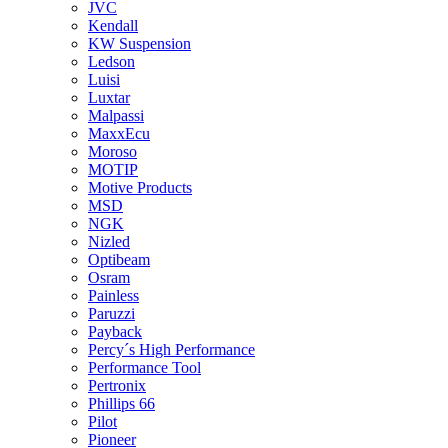
JVC
Kendall
KW Suspension
Ledson
Luisi
Luxtar
Malpassi
MaxxEcu
Moroso
MOTIP
Motive Products
MSD
NGK
Nizled
Optibeam
Osram
Painless
Paruzzi
Payback
Percy´s High Performance
Performance Tool
Pertronix
Phillips 66
Pilot
Pioneer