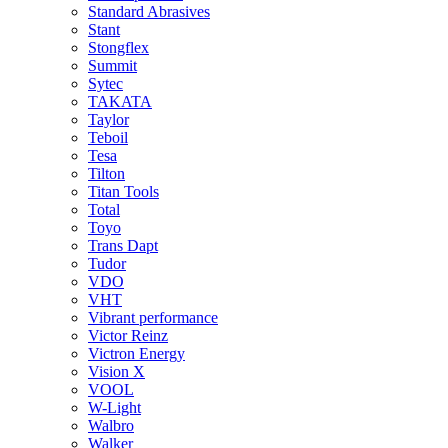
Standard Abrasives
Stant
Stongflex
Summit
Sytec
TAKATA
Taylor
Teboil
Tesa
Tilton
Titan Tools
Total
Toyo
Trans Dapt
Tudor
VDO
VHT
Vibrant performance
Victor Reinz
Victron Energy
Vision X
VOOL
W-Light
Walbro
Walker