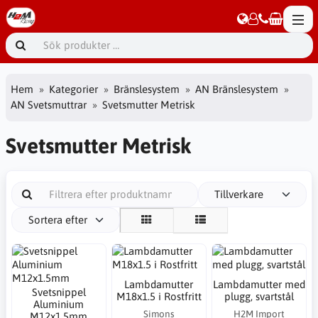
Hem
Kategorier
Bränslesystem
AN Bränslesystem
AN Svetsmuttrar
Svetsmutter Metrisk
Svetsmutter Metrisk
Tillverkare
Sortera efter
Lambdamutter
Lambdamutter med
Svetsnippel
M18x1.5 i Rostfritt
plugg, svartstål
Aluminium
Simons
H2M Import
M12x1.5mm