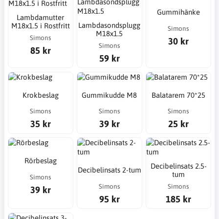
Gummihänke
Lambdamutter
Lambdasondsplugg
M18x1.5 i Rostfritt
Simons
M18x1.5
Simons
30 kr
Simons
85 kr
59 kr
Krokbeslag
Gummikudde M8
Balatarem 70*25
Simons
Simons
Simons
35 kr
39 kr
25 kr
Rörbeslag
Decibelinsats 2.5-
Decibelinsats 2-tum
tum
Simons
Simons
Simons
39 kr
95 kr
185 kr