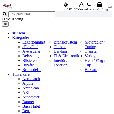
sv / SE / SEK
Konto
Ring oss
Varukorg
H2M Racing
Hem
Kategorier
Lagertömning
Bränslesystem
Motordelar /
eFlexFuel
Chassie
Tuning
Avgasdelar
Drivlina
Tjänster
Belysning
El & Elektronik
Verktyg
Bilstereo
Interiör /
Kem / Färg /
Bilvård
Exteriör
Olja
Bromsdelar
Reklam
Tillverkare
Aero catch
Alpine
Arcticlean
ARP
Autometer
Banner
Bass Habit
Beru