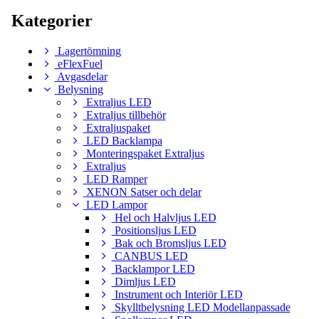
Kategorier
Lagertömning
eFlexFuel
Avgasdelar
Belysning
Extraljus LED
Extraljus tillbehör
Extraljuspaket
LED Backlampa
Monteringspaket Extraljus
Extraljus
LED Ramper
XENON Satser och delar
LED Lampor
Hel och Halvljus LED
Positionsljus LED
Bak och Bromsljus LED
CANBUS LED
Backlampor LED
Dimljus LED
Instrument och Interiör LED
Skylltbelysning LED Modellanpassade