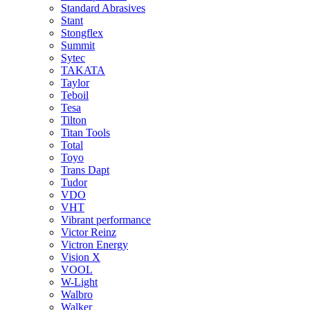
Standard Abrasives
Stant
Stongflex
Summit
Sytec
TAKATA
Taylor
Teboil
Tesa
Tilton
Titan Tools
Total
Toyo
Trans Dapt
Tudor
VDO
VHT
Vibrant performance
Victor Reinz
Victron Energy
Vision X
VOOL
W-Light
Walbro
Walker