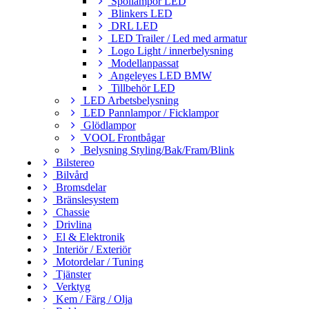
Spollampor LED
Blinkers LED
DRL LED
LED Trailer / Led med armatur
Logo Light / innerbelysning
Modellanpassat
Angeleyes LED BMW
Tillbehör LED
LED Arbetsbelysning
LED Pannlampor / Ficklampor
Glödlampor
VOOL Frontbågar
Belysning Styling/Bak/Fram/Blink
Bilstereo
Bilvård
Bromsdelar
Bränslesystem
Chassie
Drivlina
El & Elektronik
Interiör / Exteriör
Motordelar / Tuning
Tjänster
Verktyg
Kem / Färg / Olja