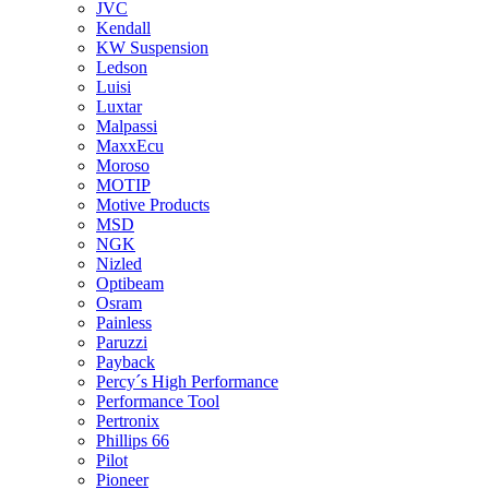
JVC
Kendall
KW Suspension
Ledson
Luisi
Luxtar
Malpassi
MaxxEcu
Moroso
MOTIP
Motive Products
MSD
NGK
Nizled
Optibeam
Osram
Painless
Paruzzi
Payback
Percy´s High Performance
Performance Tool
Pertronix
Phillips 66
Pilot
Pioneer