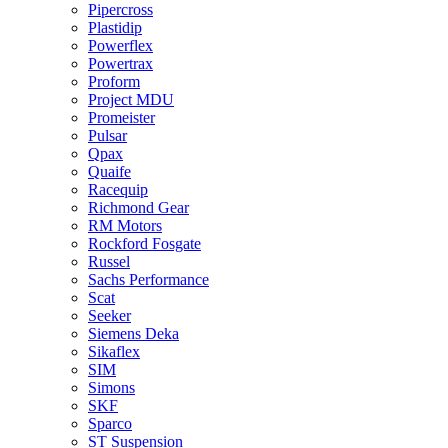
Pipercross
Plastidip
Powerflex
Powertrax
Proform
Project MDU
Promeister
Pulsar
Qpax
Quaife
Racequip
Richmond Gear
RM Motors
Rockford Fosgate
Russel
Sachs Performance
Scat
Seeker
Siemens Deka
Sikaflex
SIM
Simons
SKF
Sparco
ST Suspension