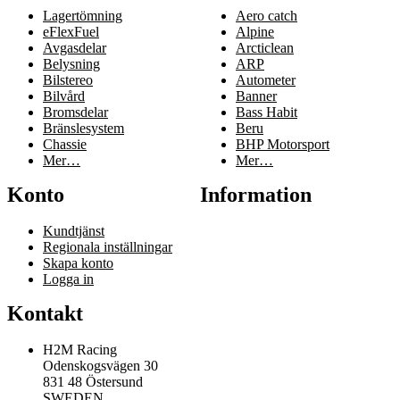
Lagertömning
Aero catch
eFlexFuel
Alpine
Avgasdelar
Arcticlean
Belysning
ARP
Bilstereo
Autometer
Bilvård
Banner
Bromsdelar
Bass Habit
Bränslesystem
Beru
Chassie
BHP Motorsport
Mer…
Mer…
Konto
Information
Kundtjänst
Regionala inställningar
Skapa konto
Logga in
Kontakt
H2M Racing
Odenskogsvägen 30
831 48 Östersund
SWEDEN