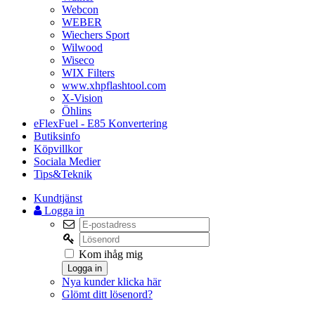
Webcon
WEBER
Wiechers Sport
Wilwood
Wiseco
WIX Filters
www.xhpflashtool.com
X-Vision
Öhlins
eFlexFuel - E85 Konvertering
Butiksinfo
Köpvillkor
Sociala Medier
Tips&Teknik
Kundtjänst
Logga in
Kom ihåg mig
Logga in
Nya kunder klicka här
Glömt ditt lösenord?