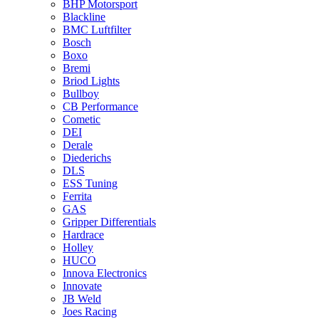
BHP Motorsport
Blackline
BMC Luftfilter
Bosch
Boxo
Bremi
Briod Lights
Bullboy
CB Performance
Cometic
DEI
Derale
Diederichs
DLS
ESS Tuning
Ferrita
GAS
Gripper Differentials
Hardrace
Holley
HUCO
Innova Electronics
Innovate
JB Weld
Joes Racing