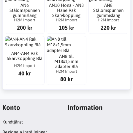
AN6
AN10 Hona - AN8
AN8
Stålomspunnen
Hane Rak
Stålomspunnen
gummislang
Skarvkoppling
gummislang
H2M Import
H2M Import
H2M Import
200 kr
105 kr
220 kr
AN4-AN4 Rak
AN8 till
Skarvkoppling Blå
M18x1,5mm
H2M Import
adapter Blå
H2M Import
40 kr
80 kr
Konto
Information
Kundtjänst
Regionala inställningar