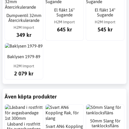
El fläkt 16"
El fläkt 14"
Sugande
Sugande
Dumpventil 32mm
Återcirkulerande
H2M Import
H2M Import
H2M Import
645 kr
545 kr
349 kr
Baklysen 1979-89
H2M Import
2 079 kr
Även köpta produkter
50mm Slang för
Låsband i rostfritt
tanklocksfläns
Svart AN6 Koppling
för avgasbandage