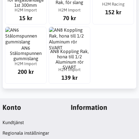
Rak, för slang
H2M Racing
1st 300mm
H2M Import
H2M Import
152 kr
15 kr
70 kr
AN6
AN8 Koppling Rak,
Stålomspunnen
hona till 1/2
gummislang
Aluminum rör
H2M Import
SVART
H2M Import
200 kr
139 kr
Konto
Information
Kundtjänst
Regionala inställningar