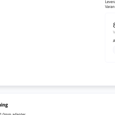
Lever
Varan 
V
A
ning
1,0mm adapter.