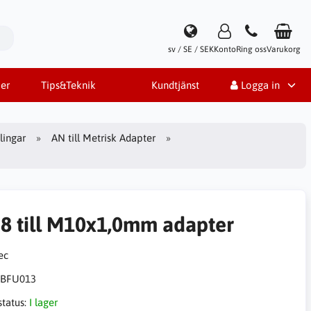
sv / SE / SEK
Konto
Ring oss
Varukorg
er
Tips&Teknik
Kundtjänst
Logga in
ingar
AN till Metrisk Adapter
8 till M10x1,0mm adapter
BFU013
status:
I lager