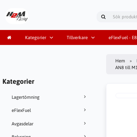
Kategorier
Tillverkare
eFlexFuel - E
Hem
AN8 till 
Kategorier
Lagertömning
eFlexFuel
Avgasdelar
Belysning