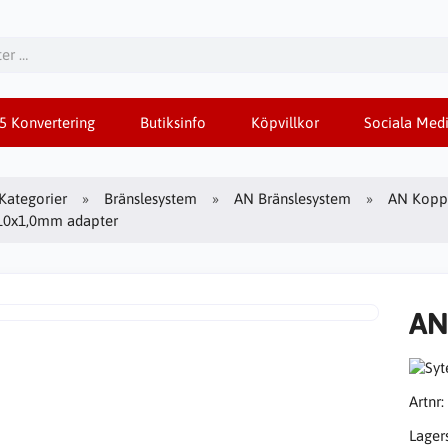
85 Konvertering
Butiksinfo
Köpvillkor
Sociala Medi
Kategorier
Bränslesystem
AN Bränslesystem
AN Koppl
M10x1,0mm adapter
AN
Artnr:
Lager