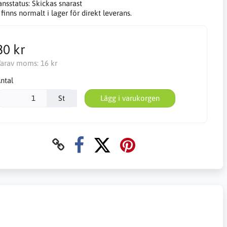
ansstatus:
Skickas snarast
finns normalt i lager för direkt leverans.
80 kr
arav moms:
16 kr
ntal
St
Lägg i varukorgen