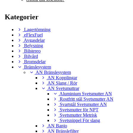
Kategorier
Lagertömning
eFlexFuel
Avgasdelar
Belysning
Bilstereo
Bilvård
Bromsdelar
Bränslesystem
AN Bränslesystem
AN Kopplingar
AN Slang / Rör
AN Svetsmuttrar
Aluminium Svetsmutter AN
Rostfritt stål Svetsmutter AN
Svartstål Svetsmutter AN
Svetsmutter för NPT
Svetsmutter Metrisk
Svetsnippel För slang
AN Banjo
AN Bränslefilter