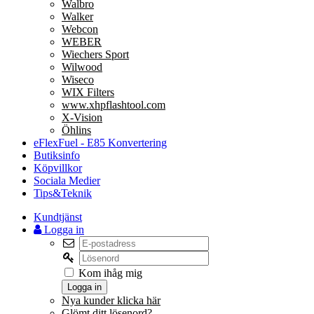
Walbro
Walker
Webcon
WEBER
Wiechers Sport
Wilwood
Wiseco
WIX Filters
www.xhpflashtool.com
X-Vision
Öhlins
eFlexFuel - E85 Konvertering
Butiksinfo
Köpvillkor
Sociala Medier
Tips&Teknik
Kundtjänst
Logga in
Kom ihåg mig
Logga in
Nya kunder klicka här
Glömt ditt lösenord?