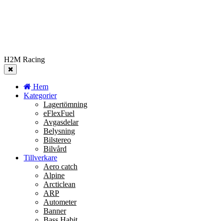
H2M Racing
Hem
Kategorier
Lagertömning
eFlexFuel
Avgasdelar
Belysning
Bilstereo
Bilvård
Tillverkare
Aero catch
Alpine
Arcticlean
ARP
Autometer
Banner
Bass Habit