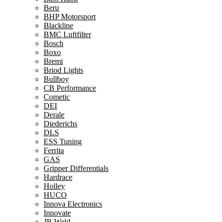
Beru
BHP Motorsport
Blackline
BMC Luftfilter
Bosch
Boxo
Bremi
Briod Lights
Bullboy
CB Performance
Cometic
DEI
Derale
Diederichs
DLS
ESS Tuning
Ferrita
GAS
Gripper Differentials
Hardrace
Holley
HUCO
Innova Electronics
Innovate
JB Weld