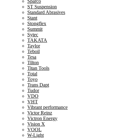
Sparco
ST Suspension
Standard Abrasives
Stant
Stongflex
Summit
Sytec
TAKATA
Taylor
Teboil
Tesa
Tilton
Titan Tools
Total
Toyo
Trans Dapt
Tudor
VDO
VHT
Vibrant performance
Victor Reinz
Victron Energy
Vision X
VOOL
W-Light