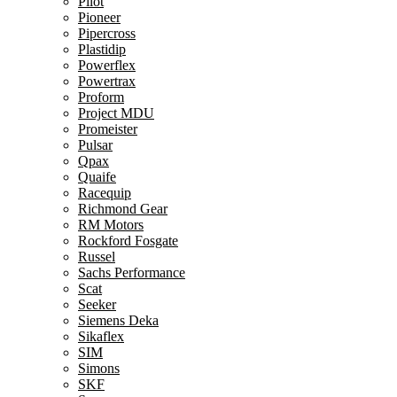
Pilot
Pioneer
Pipercross
Plastidip
Powerflex
Powertrax
Proform
Project MDU
Promeister
Pulsar
Qpax
Quaife
Racequip
Richmond Gear
RM Motors
Rockford Fosgate
Russel
Sachs Performance
Scat
Seeker
Siemens Deka
Sikaflex
SIM
Simons
SKF