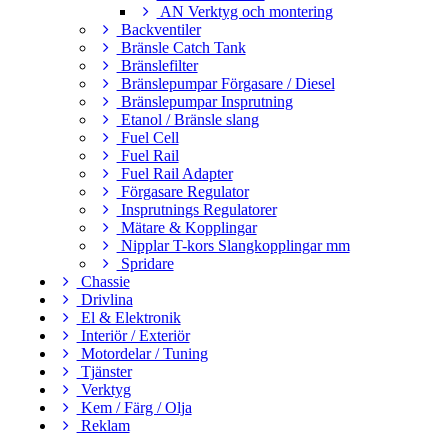
AN Verktyg och montering
Backventiler
Bränsle Catch Tank
Bränslefilter
Bränslepumpar Förgasare / Diesel
Bränslepumpar Insprutning
Etanol / Bränsle slang
Fuel Cell
Fuel Rail
Fuel Rail Adapter
Förgasare Regulator
Insprutnings Regulatorer
Mätare & Kopplingar
Nipplar T-kors Slangkopplingar mm
Spridare
Chassie
Drivlina
El & Elektronik
Interiör / Exteriör
Motordelar / Tuning
Tjänster
Verktyg
Kem / Färg / Olja
Reklam