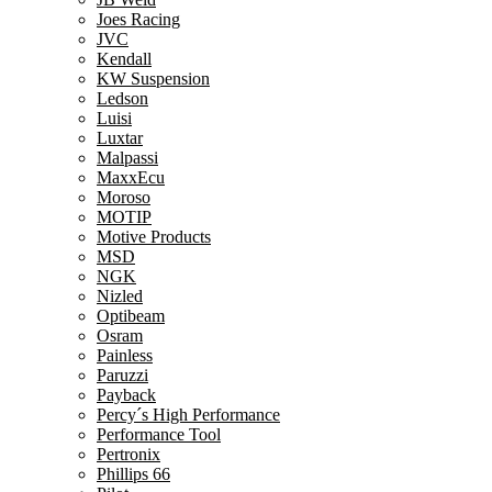
Joes Racing
JVC
Kendall
KW Suspension
Ledson
Luisi
Luxtar
Malpassi
MaxxEcu
Moroso
MOTIP
Motive Products
MSD
NGK
Nizled
Optibeam
Osram
Painless
Paruzzi
Payback
Percy´s High Performance
Performance Tool
Pertronix
Phillips 66