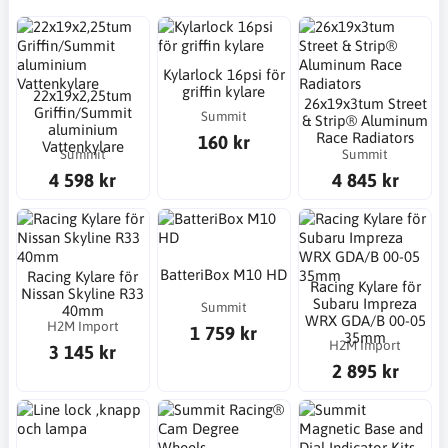
Kylarlock 16psi för
griffin kylare
22x19x2,25tum
26x19x3tum Street
Griffin/Summit
Summit
& Strip® Aluminum
aluminium
Race Radiators
160 kr
Vattenkylare
Summit
Summit
4 598 kr
4 845 kr
BatteriBox M10 HD
Racing Kylare för
Racing Kylare för
Nissan Skyline R33
Subaru Impreza
Summit
40mm
WRX GDA/B 00-05
H2M Import
1 759 kr
35mm
H2M Import
3 145 kr
2 895 kr