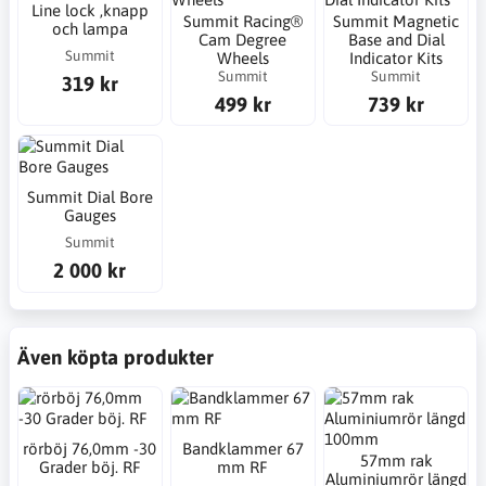
Line lock ,knapp
Summit Racing®
Summit Magnetic
och lampa
Cam Degree
Base and Dial
Summit
Wheels
Indicator Kits
Summit
Summit
319 kr
499 kr
739 kr
Summit Dial Bore
Gauges
Summit
2 000 kr
Även köpta produkter
rörböj 76,0mm -30
Bandklammer 67
57mm rak
Grader böj. RF
mm RF
Aluminiumrör längd