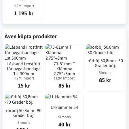
H2M Import
1 195 kr
Även köpta produkter
rörböj 50,8mm -30
Låsband i rostfritt
73-81mm T
Grader böj.
för avgasbandage
Klämma
Simons
1st 300mm
2.75"+8mm
H2M Import
H2M Import
85 kr
15 kr
85 kr
U-klammer 54
rörböj 50,8mm -90
Grader böj.
Simons
Simons
40 kr