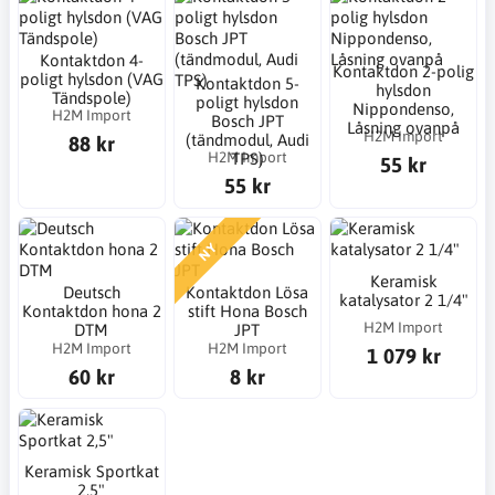
Kontaktdon 4-
Kontaktdon 2-polig
poligt hylsdon (VAG
Kontaktdon 5-
hylsdon
Tändspole)
poligt hylsdon
Nippondenso,
H2M Import
Bosch JPT
Låsning ovanpå
H2M Import
(tändmodul, Audi
88 kr
H2M Import
TPS)
55 kr
55 kr
NY
Keramisk
Deutsch
Kontaktdon Lösa
katalysator 2 1/4"
Kontaktdon hona 2
stift Hona Bosch
H2M Import
DTM
JPT
H2M Import
H2M Import
1 079 kr
60 kr
8 kr
Keramisk Sportkat
2,5"