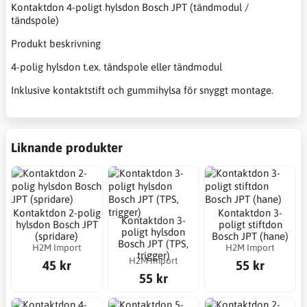
Kontaktdon 4-poligt hylsdon Bosch JPT (tändmodul /
tändspole)
Produkt beskrivning
4-polig hylsdon t.ex. tändspole eller tändmodul
Inklusive kontaktstift och gummihylsa för snyggt montage.
Liknande produkter
Kontaktdon 2-polig
Kontaktdon 3-
Kontaktdon 3-
hylsdon Bosch JPT
poligt stiftdon
poligt hylsdon
(spridare)
Bosch JPT (hane)
Bosch JPT (TPS,
H2M Import
H2M Import
trigger)
H2M Import
45 kr
55 kr
55 kr