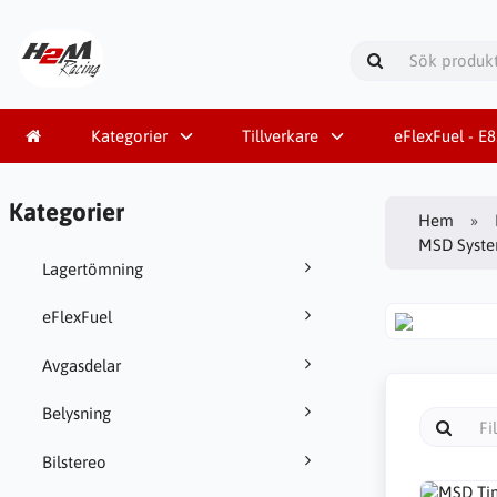
Kategorier
Tillverkare
eFlexFuel - E
Kategorier
Hem
MSD System
Lagertömning
eFlexFuel
Avgasdelar
Belysning
Bilstereo