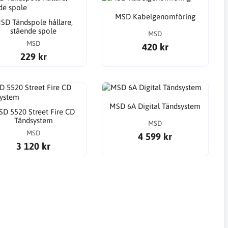
MSD Kabelgenomföring
SD Tändspole hållare,
stående spole
MSD
MSD
420 kr
229 kr
MSD 6A Digital Tändsystem
D 5520 Street Fire CD
Tändsystem
MSD
MSD
4 599 kr
3 120 kr