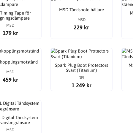
MSD Tändspole hållare
Timing Tape för
M
ngningsdämpare
MSD
MSD
229 kr
179 kr
kopplingsmotstånd
Spark Plug Boot Protectors
MS
Svart (Titanium)
MSD
DEI
459 kr
1 249 kr
Digital Tändsystem
varvbegränsare
MSD