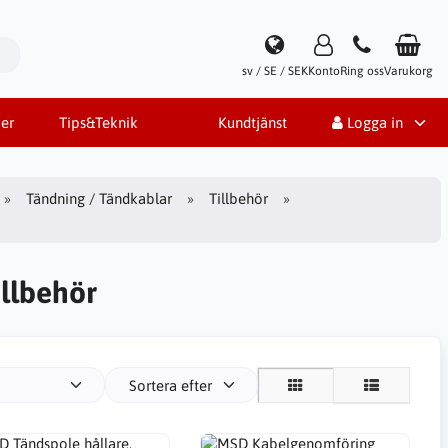
sv / SE / SEK
Konto
Ring oss
Varukorg
er
Tips&Teknik
Kundtjänst
Logga in
Tändning / Tändkablar
Tillbehör
llbehör
Sortera efter