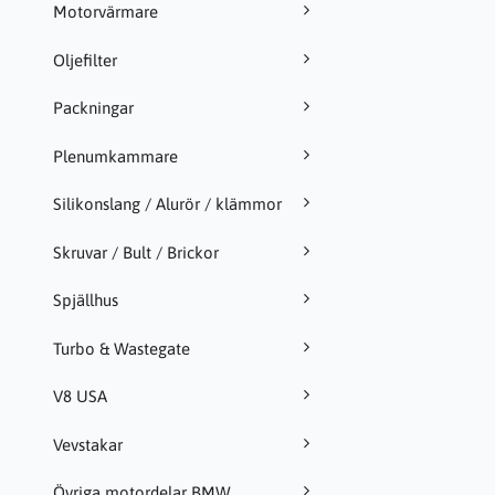
Motorvärmare
Oljefilter
Packningar
Plenumkammare
Silikonslang / Alurör / klämmor
Skruvar / Bult / Brickor
Spjällhus
Turbo & Wastegate
V8 USA
Vevstakar
Övriga motordelar BMW