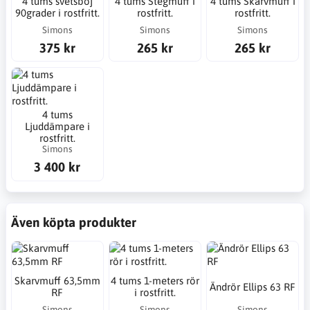
4 tums svetsböj
4 tums Stegmuff i
4 tums Skarvmuff i
90grader i rostfritt.
rostfritt.
rostfritt.
Simons
Simons
Simons
375 kr
265 kr
265 kr
4 tums
Ljuddämpare i
rostfritt.
Simons
3 400 kr
Även köpta produkter
Skarvmuff 63,5mm
4 tums 1-meters rör
Ändrör Ellips 63 RF
RF
i rostfritt.
Simons
Simons
Simons