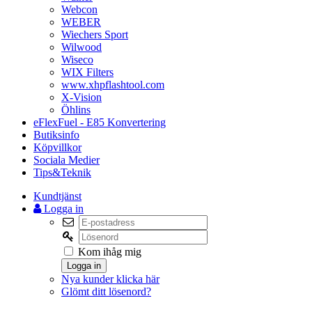
Webcon
WEBER
Wiechers Sport
Wilwood
Wiseco
WIX Filters
www.xhpflashtool.com
X-Vision
Öhlins
eFlexFuel - E85 Konvertering
Butiksinfo
Köpvillkor
Sociala Medier
Tips&Teknik
Kundtjänst
Logga in
Kom ihåg mig
Logga in
Nya kunder klicka här
Glömt ditt lösenord?