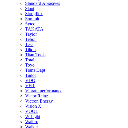
Standard Abrasives
Stant
Stongflex
Summit
Sytec
TAKATA
Taylor
Teboil
Tesa
Tilton
Titan Tools
Total
Toyo
Trans Dapt
Tudor
VDO
VHT
Vibrant performance
Victor Reinz
Victron Energy
Vision X
VOOL
W-Light
Walbro
Walker