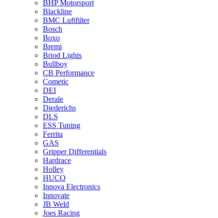
BHP Motorsport
Blackline
BMC Luftfilter
Bosch
Boxo
Bremi
Briod Lights
Bullboy
CB Performance
Cometic
DEI
Derale
Diederichs
DLS
ESS Tuning
Ferrita
GAS
Gripper Differentials
Hardrace
Holley
HUCO
Innova Electronics
Innovate
JB Weld
Joes Racing