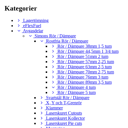
Kategorier
Lagertömning
eFlexFuel
Avgasdelar
Simons Rör / Dämpare
Rostfria Rör / Dämpare
Rör / Dämpare 38mm 1,5 tum
Rör / Dämpare 44,5mm 1 3/4 tum
Rör / Dämpare 51mm 2 tum
Rör / Dämpare 57mm 2,25 tum
Rör / Dämpare 63mm 2,5 tum
Rör / Dämpare 70mm 2,75 tum
Rör / Dämpare 76mm 3 tum
Rör / Dämpare 89mm 3,5 tum
Rör / Dämpare 4 tum
Rör / Dämpare 5 tum
Svartstål Rör / Dämpare
X, Y och T-Grenrör
Klammer
Laserskuret Cutouts
Laserskuret Kollector
Laserskuret Pie cuts