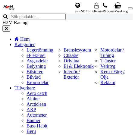
sv / SE / SEK
Konto
Ring oss
Varukorg
H2M Racing
Hem
Kategorier
Lagertömning
Bränslesystem
Motordelar /
eFlexFuel
Chassie
Tuning
Avgasdelar
Drivlina
Tjänster
Belysning
El & Elektronik
Verktyg
Bilstereo
Interiör /
Kem / Färg /
Bilvård
Exteriör
Olja
Bromsdelar
Reklam
Tillverkare
Aero catch
Alpine
Arcticlean
ARP
Autometer
Banner
Bass Habit
Beru