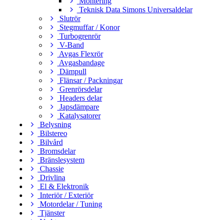
Montering
Teknisk Data Simons Universaldelar
Slutrör
Stegmuffar / Konor
Turbogrenrör
V-Band
Avgas Flexrör
Avgasbandage
Dämpull
Flänsar / Packningar
Grenrörsdelar
Headers delar
Japsdämpare
Katalysatorer
Belysning
Bilstereo
Bilvård
Bromsdelar
Bränslesystem
Chassie
Drivlina
El & Elektronik
Interiör / Exteriör
Motordelar / Tuning
Tjänster