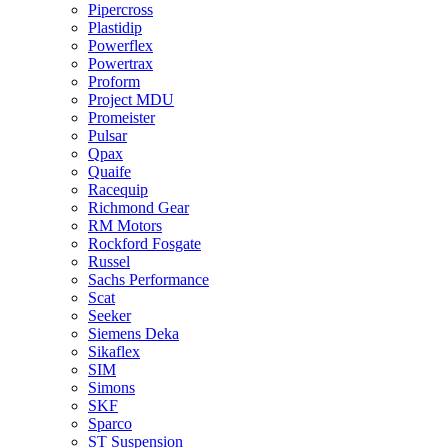
Pipercross
Plastidip
Powerflex
Powertrax
Proform
Project MDU
Promeister
Pulsar
Qpax
Quaife
Racequip
Richmond Gear
RM Motors
Rockford Fosgate
Russel
Sachs Performance
Scat
Seeker
Siemens Deka
Sikaflex
SIM
Simons
SKF
Sparco
ST Suspension