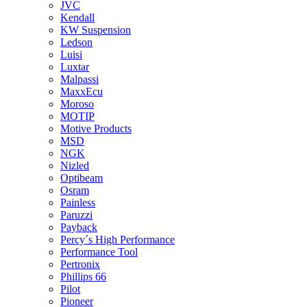
JVC
Kendall
KW Suspension
Ledson
Luisi
Luxtar
Malpassi
MaxxEcu
Moroso
MOTIP
Motive Products
MSD
NGK
Nizled
Optibeam
Osram
Painless
Paruzzi
Payback
Percy´s High Performance
Performance Tool
Pertronix
Phillips 66
Pilot
Pioneer