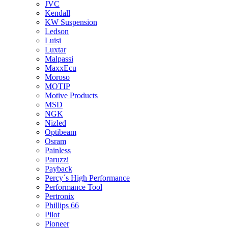
JVC
Kendall
KW Suspension
Ledson
Luisi
Luxtar
Malpassi
MaxxEcu
Moroso
MOTIP
Motive Products
MSD
NGK
Nizled
Optibeam
Osram
Painless
Paruzzi
Payback
Percy´s High Performance
Performance Tool
Pertronix
Phillips 66
Pilot
Pioneer