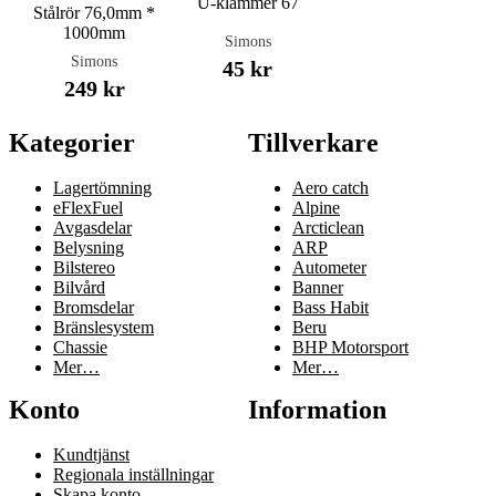
U-klammer 67
Stålrör 76,0mm *
1000mm
Simons
Simons
45 kr
249 kr
Kategorier
Tillverkare
Lagertömning
Aero catch
eFlexFuel
Alpine
Avgasdelar
Arcticlean
Belysning
ARP
Bilstereo
Autometer
Bilvård
Banner
Bromsdelar
Bass Habit
Bränslesystem
Beru
Chassie
BHP Motorsport
Mer…
Mer…
Konto
Information
Kundtjänst
Regionala inställningar
Skapa konto