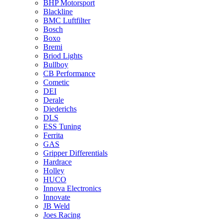
BHP Motorsport
Blackline
BMC Luftfilter
Bosch
Boxo
Bremi
Briod Lights
Bullboy
CB Performance
Cometic
DEI
Derale
Diederichs
DLS
ESS Tuning
Ferrita
GAS
Gripper Differentials
Hardrace
Holley
HUCO
Innova Electronics
Innovate
JB Weld
Joes Racing