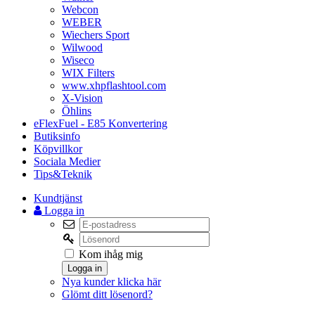
Webcon
WEBER
Wiechers Sport
Wilwood
Wiseco
WIX Filters
www.xhpflashtool.com
X-Vision
Öhlins
eFlexFuel - E85 Konvertering
Butiksinfo
Köpvillkor
Sociala Medier
Tips&Teknik
Kundtjänst
Logga in
Kom ihåg mig
Logga in
Nya kunder klicka här
Glömt ditt lösenord?