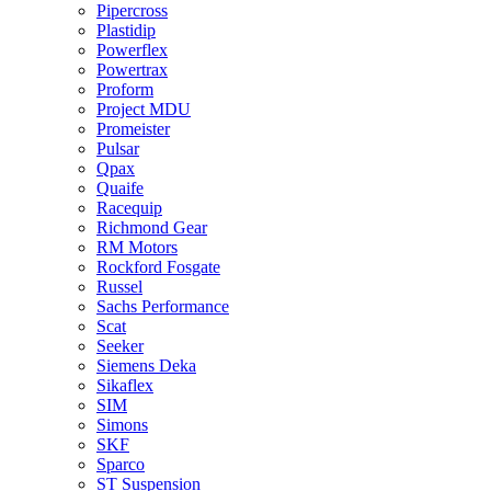
Pipercross
Plastidip
Powerflex
Powertrax
Proform
Project MDU
Promeister
Pulsar
Qpax
Quaife
Racequip
Richmond Gear
RM Motors
Rockford Fosgate
Russel
Sachs Performance
Scat
Seeker
Siemens Deka
Sikaflex
SIM
Simons
SKF
Sparco
ST Suspension