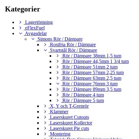
Kategorier
Lagertömning
eFlexFuel
Avgasdelar
Simons Rör / Dämpare
Rostfria Rör / Dämpare
Svartstål Rör / Dämpare
Rör / Dämpare 38mm 1,5 tum
Rör / Dämpare 44,5mm 1 3/4 tum
Rör / Dämpare 51mm 2 tum
Rör / Dämpare 57mm 2,25 tum
Rör / Dämpare 63mm 2,5 tum
Rör / Dämpare 76mm 3 tum
Rör / Dämpare 89mm 3,5 tum
Rör / Dämpare 4 tum
Rör / Dämpare 5 tum
X, Y och T-Grenrör
Klammer
Laserskuret Cutouts
Laserskuret Kollector
Laserskuret Pie cuts
Montering