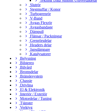
Teknisk Data Simons Universaldelar
Slutrör
Stegmuffar / Konor
Turbogrenrör
V-Band
Avgas Flexrör
Avgasbandage
Dämpull
Flänsar / Packningar
Grenrörsdelar
Headers delar
Japsdämpare
Katalysatorer
Belysning
Bilstereo
Bilvård
Bromsdelar
Bränslesystem
Chassie
Drivlina
El & Elektronik
Interiör / Exteriör
Motordelar / Tuning
Tjänster
Verktyg