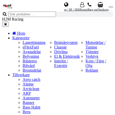
sv / SE / SEK
Konto
Ring oss
Varukorg
H2M Racing
Hem
Kategorier
Lagertömning
Bränslesystem
Motordelar /
eFlexFuel
Chassie
Tuning
Avgasdelar
Drivlina
Tjänster
Belysning
El & Elektronik
Verktyg
Bilstereo
Interiör /
Kem / Färg /
Bilvård
Exteriör
Olja
Bromsdelar
Reklam
Tillverkare
Aero catch
Alpine
Arcticlean
ARP
Autometer
Banner
Bass Habit
Beru