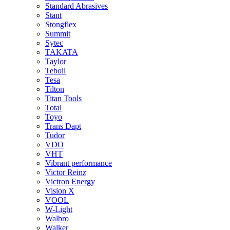
Standard Abrasives
Stant
Stongflex
Summit
Sytec
TAKATA
Taylor
Teboil
Tesa
Tilton
Titan Tools
Total
Toyo
Trans Dapt
Tudor
VDO
VHT
Vibrant performance
Victor Reinz
Victron Energy
Vision X
VOOL
W-Light
Walbro
Walker