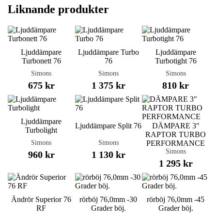
Liknande produkter
Ljuddämpare
Ljuddämpare Turbo
Ljuddämpare
Turbonett 76
76
Turbotight 76
Simons
Simons
Simons
675 kr
1 375 kr
810 kr
Ljuddämpare
Ljuddämpare Split 76
DÄMPARE 3"
Turbolight
RAPTOR TURBO
Simons
Simons
PERFORMANCE
Simons
960 kr
1 130 kr
1 295 kr
Ändrör Superior 76
rörböj 76,0mm -30
rörböj 76,0mm -45
RF
Grader böj.
Grader böj.