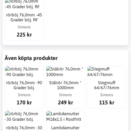
rörböj 76,0mm -45
Grader böj. RF
Simons
225 kr
Även köpta produkter
rörböj 76,0mm -90
Stålrör 76,0mm *
Stegmuff
Grader böj.
1000mm
64/67/76mm
Simons
Simons
Simons
170 kr
249 kr
115 kr
rörböj 76,0mm -30
Lambdamutter