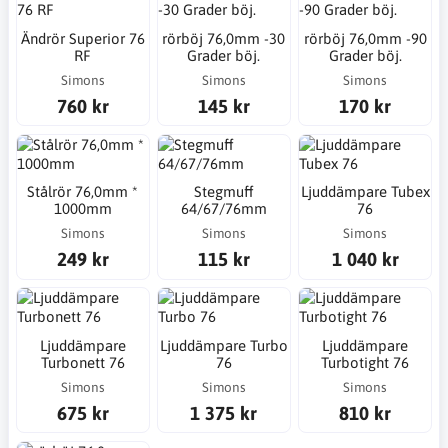
Ändrör Superior 76
rörböj 76,0mm -30
rörböj 76,0mm -90
RF
Grader böj.
Grader böj.
Simons
Simons
Simons
760 kr
145 kr
170 kr
Stålrör 76,0mm *
Stegmuff
Ljuddämpare Tubex
1000mm
64/67/76mm
76
Simons
Simons
Simons
249 kr
115 kr
1 040 kr
Ljuddämpare
Ljuddämpare Turbo
Ljuddämpare
Turbonett 76
76
Turbotight 76
Simons
Simons
Simons
675 kr
1 375 kr
810 kr