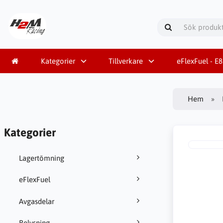
Kategorier
Tillverkare
eFlexFuel - E
Hem
Kategorier
Lagertömning
eFlexFuel
Avgasdelar
Belysning