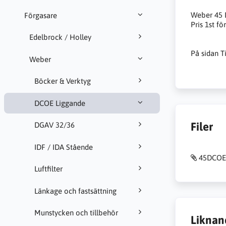
Weber 45 
Förgasare
Pris 1st fö
Edelbrock / Holley
På sidan T
Weber
Böcker & Verktyg
DCOE Liggande
Filer
DGAV 32/36
IDF / IDA Stående
45DCOE
Luftfilter
Länkage och fastsättning
Munstycken och tillbehör
Liknan