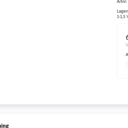
Artnr:
Lager
1-1,5
V
A
ning