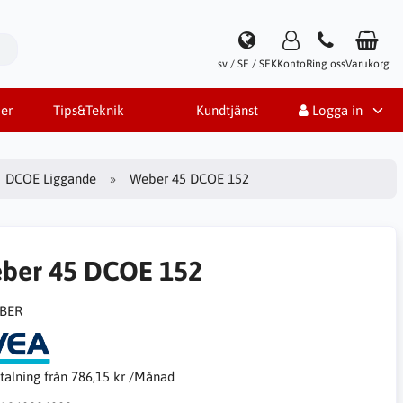
sv / SE / SEK
Konto
Ring oss
Varukorg
er
Tips&Teknik
Kundtjänst
Logga in
DCOE Liggande
Weber 45 DCOE 152
ber 45 DCOE 152
talning från
786,15 kr /Månad