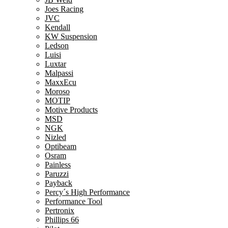
Joes Racing
JVC
Kendall
KW Suspension
Ledson
Luisi
Luxtar
Malpassi
MaxxEcu
Moroso
MOTIP
Motive Products
MSD
NGK
Nizled
Optibeam
Osram
Painless
Paruzzi
Payback
Percy´s High Performance
Performance Tool
Pertronix
Phillips 66