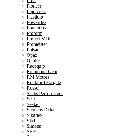
Pilot
Pioneer
Pipercross
Plastidip
Powerflex
Powertrax
Proform
Project MDU
Promeister
Pulsar
Qpax
Quaife
Racequip
Richmond Gear
RM Motors
Rockford Fosgate
Russel
Sachs Performance
Scat
Seeker
Siemens Deka
Sikaflex
SIM
Simons
SKF