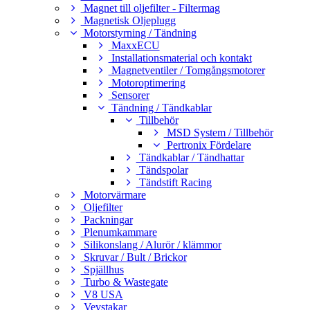
Magnet till oljefilter - Filtermag
Magnetisk Oljeplugg
Motorstyrning / Tändning
MaxxECU
Installationsmaterial och kontakt
Magnetventiler / Tomgångsmotorer
Motoroptimering
Sensorer
Tändning / Tändkablar
Tillbehör
MSD System / Tillbehör
Pertronix Fördelare
Tändkablar / Tändhattar
Tändspolar
Tändstift Racing
Motorvärmare
Oljefilter
Packningar
Plenumkammare
Silikonslang / Alurör / klämmor
Skruvar / Bult / Brickor
Spjällhus
Turbo & Wastegate
V8 USA
Vevstakar