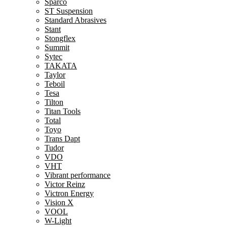
Sparco
ST Suspension
Standard Abrasives
Stant
Stongflex
Summit
Sytec
TAKATA
Taylor
Teboil
Tesa
Tilton
Titan Tools
Total
Toyo
Trans Dapt
Tudor
VDO
VHT
Vibrant performance
Victor Reinz
Victron Energy
Vision X
VOOL
W-Light