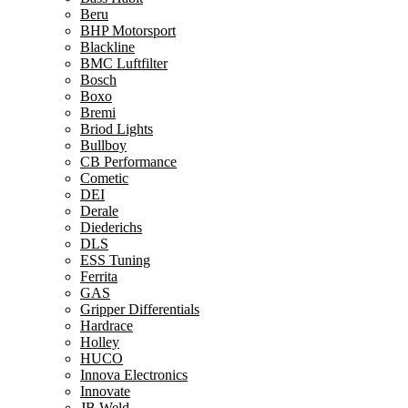
Beru
BHP Motorsport
Blackline
BMC Luftfilter
Bosch
Boxo
Bremi
Briod Lights
Bullboy
CB Performance
Cometic
DEI
Derale
Diederichs
DLS
ESS Tuning
Ferrita
GAS
Gripper Differentials
Hardrace
Holley
HUCO
Innova Electronics
Innovate
JB Weld