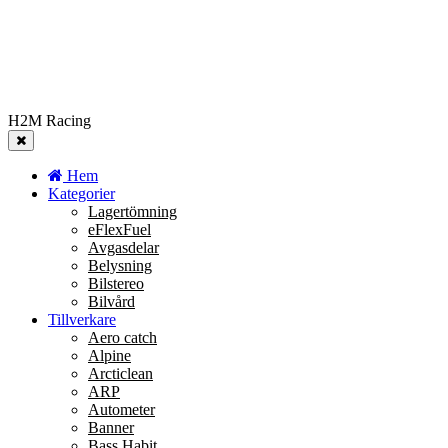
H2M Racing
Hem
Kategorier
Lagertömning
eFlexFuel
Avgasdelar
Belysning
Bilstereo
Bilvård
Tillverkare
Aero catch
Alpine
Arcticlean
ARP
Autometer
Banner
Bass Habit