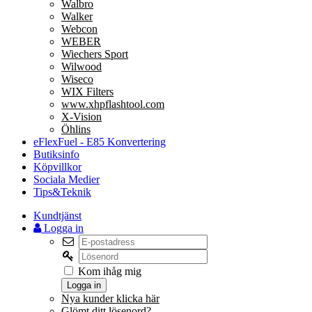
Walbro
Walker
Webcon
WEBER
Wiechers Sport
Wilwood
Wiseco
WIX Filters
www.xhpflashtool.com
X-Vision
Öhlins
eFlexFuel - E85 Konvertering
Butiksinfo
Köpvillkor
Sociala Medier
Tips&Teknik
Kundtjänst
Logga in
Kom ihåg mig
Logga in
Nya kunder klicka här
Glömt ditt lösenord?