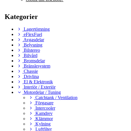
Kategorier
Lagertömning
eFlexFuel
Avgasdelar
Belysning
Bilstereo
Bilvård
Bromsdelar
Bränslesystem
Chassie
Drivlina
El & Elektronik
Interiör / Exteriör
Motordelar / Tuning
Catchtank / Ventilation
Förgasare
Intercooler
Kamdrev
Klämmor
Kylning
Luftfilter